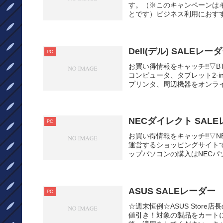
す。（※このキャンペーンは
とです）ビジネス利用におすす
Dell(デル) SALEレー
PC
お買い得情報をキャッチ!!▽B
コンピュータ、タブレット2-i
プリンタ、周辺機器をオンライ
NECダイレクト SAL
PC
お買い得情報をキャッチ!!▽NEC
運営するショッピングサイトです
ップパソコンの購入はNECパソコ
ASUS SALEレーダー
PC
☆週末恒例☆ASUS Stor
値引き！対象の製品をカート