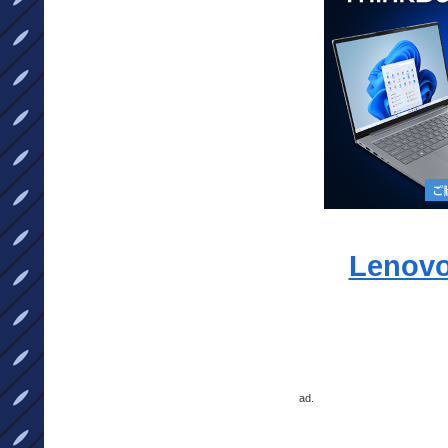
Leno
ad.