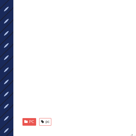
PC
pc