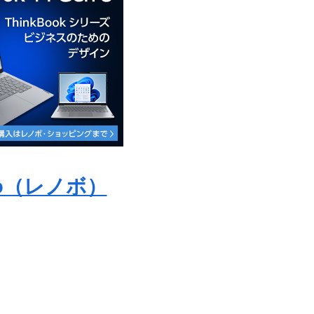
vo（レノボ）