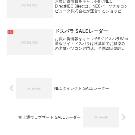
お買い得情報をキャッチ!!▽NEC
DirectNEC Directは、NECパーソナルコン
ピュータ株式会社が運営するショッピン
グサイトです。▽NEC Direct（NECダイ
レクト）ノートパソコン・デスクトップ
パソコンの購入はNECパソコ...
ドスパラ SALEレーダー
PC
お買い得情報をキャッチ!!▽ドスパラWeb
通販サイトドスパラは秋葉原でお馴染み
の老舗パソコン専門店。全国20店舗超！
BTOパソコン・周辺機器販売のドスパラ
のWeb通販サイトを展開しています。
▽Dospara（ドスパラ）CPUやハードデ
ィスク...
NECダイレクト SALEレーダー
富士通ウェブマート SALEレーダー