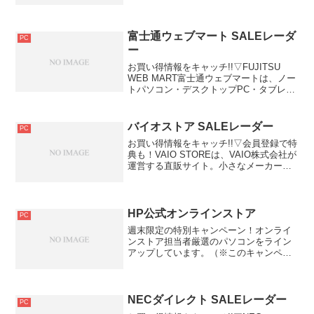
－－－－－－－－－－－－－－－－お買
い得情報をキャッチ!!▽レノボ公式オン...
富士通ウェブマート SALEレーダ
PC
ー
お買い得情報をキャッチ!!▽FUJITSU
WEB MART富士通ウェブマートは、ノー
トパソコン・デスクトップPC・タブレッ
トのカスタマイズ（BTO）やアウトレッ
ト品など、メーカー通販サイト限定の品
揃えと特価商品が用意されています。▽
バイオストア SALEレーダー
PC
富士通...
お買い得情報をキャッチ!!▽会員登録で特
典も！VAIO STOREは、VAIO株式会社が
運営する直販サイト。小さなメーカーに
なったからこそできること、本質をとこ
とん突き詰めて、そこに独自性を加えた
製品を丁寧につくり届けています。
▽VAIO ...
HP公式オンラインストア
PC
週末限定の特別キャンペーン！オンライ
ンストア担当者厳選のパソコンをライン
アップしています。（※このキャンペー
ンはキャンペーン期間中であっても予告
なく終了する場合があるとのことです）
ビジネス利用におすすめなノートパソコ
ン・デスクトップパソコン...
NECダイレクト SALEレーダー
PC